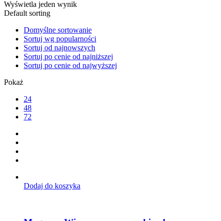
Wyświetla jeden wynik
Default sorting
Domyślne sortowanie
Sortuj wg popularności
Sortuj od najnowszych
Sortuj po cenie od najniższej
Sortuj po cenie od najwyższej
Pokaż
24
48
72
Dodaj do koszyka