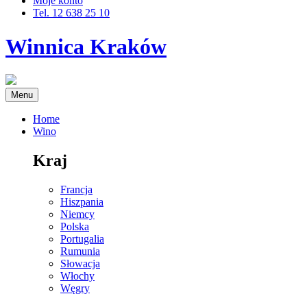
Moje konto
Tel. 12 638 25 10
Winnica Kraków
Menu
Home
Wino
Kraj
Francja
Hiszpania
Niemcy
Polska
Portugalia
Rumunia
Słowacja
Włochy
Węgry