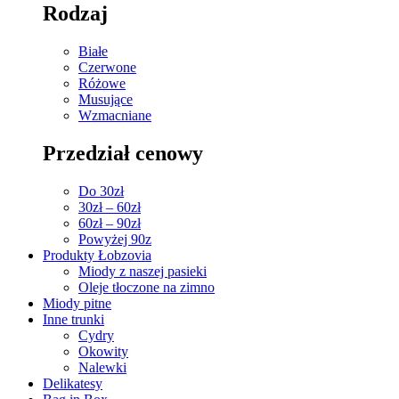
Rodzaj
Białe
Czerwone
Różowe
Musujące
Wzmacniane
Przedział cenowy
Do 30zł
30zł – 60zł
60zł – 90zł
Powyżej 90z
Produkty Łobzovia
Miody z naszej pasieki
Oleje tłoczone na zimno
Miody pitne
Inne trunki
Cydry
Okowity
Nalewki
Delikatesy