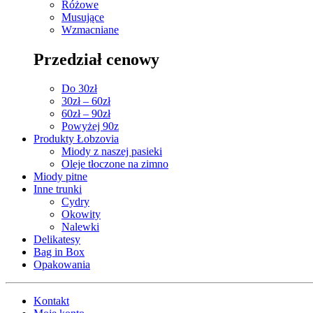
Różowe
Musujące
Wzmacniane
Przedział cenowy
Do 30zł
30zł – 60zł
60zł – 90zł
Powyżej 90z
Produkty Łobzovia
Miody z naszej pasieki
Oleje tłoczone na zimno
Miody pitne
Inne trunki
Cydry
Okowity
Nalewki
Delikatesy
Bag in Box
Opakowania
Kontakt