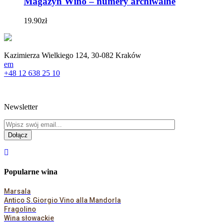
Magazyn Wino – numery archiwalne
19.90
zł
Kazimierza Wielkiego 124, 30-082 Kraków
em
+48 12 638 25 10
Newsletter
Popularne wina
Marsala
Antico S.Giorgio Vino alla Mandorla
Fragolino
Wina słowackie