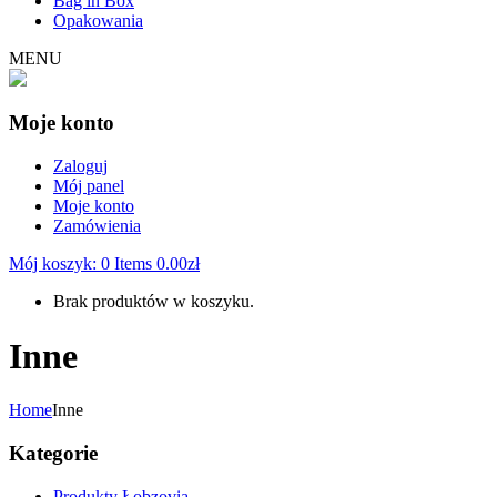
Bag in Box
Opakowania
MENU
Moje konto
Zaloguj
Mój panel
Moje konto
Zamówienia
Mój koszyk:
0
Items
0.00
zł
Brak produktów w koszyku.
Inne
Home
Inne
Kategorie
Produkty Łobzovia