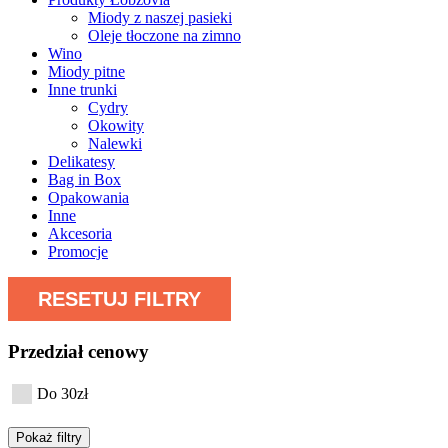
Miody z naszej pasieki
Oleje tłoczone na zimno
Wino
Miody pitne
Inne trunki
Cydry
Okowity
Nalewki
Delikatesy
Bag in Box
Opakowania
Inne
Akcesoria
Promocje
RESETUJ FILTRY
Przedział cenowy
Do 30zł
Pokaż filtry