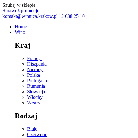
Szukaj w sklepie
Sprawdź promocje
kontakt@winnica.krakow.pl
12 638 25 10
Home
Wino
Kraj
Francja
Hiszpania
Niemcy
Polska
Portugalia
Rumunia
Słowacja
Włochy
Węgry
Rodzaj
Białe
Czerwone